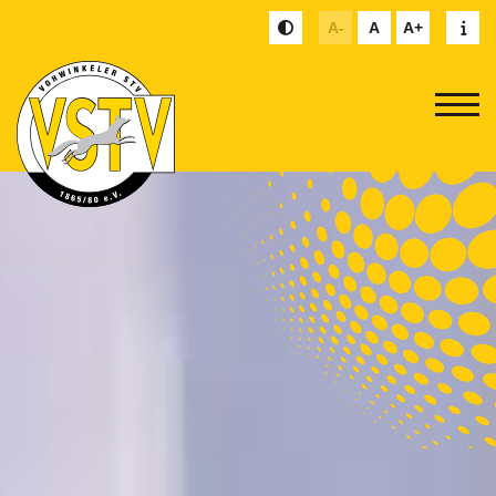
A-
A
A+