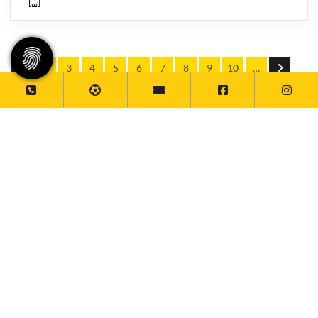
[...]
1
2
3
4
5
6
7
8
9
10
…
Zur Newswall
Social-Media-News