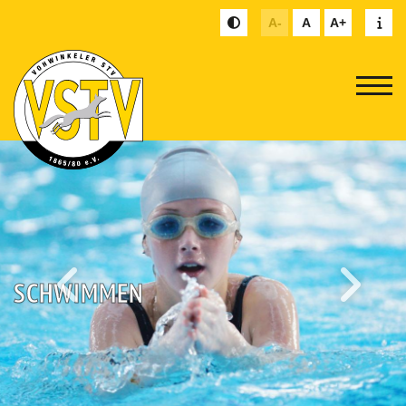
A-
A
A+
SCHWIMMEN