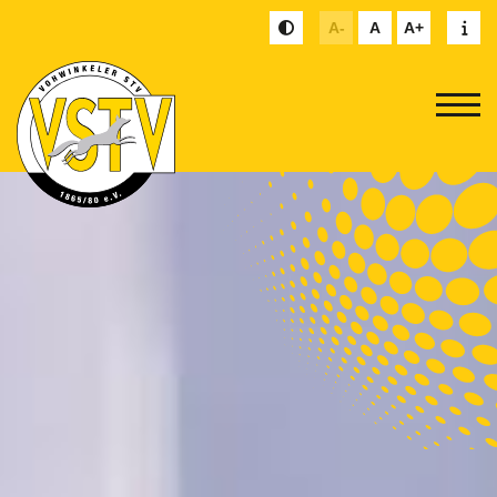
A-
A
A+