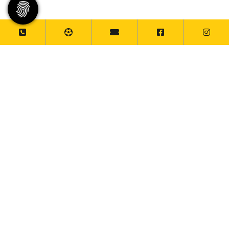
Social-Media-News
vstv_wuppertal
26.09.2025
·
17:45
✨ Save the Date – Vohwinkeltag & Nachbarschaftsfest
2025 ✨
Am 27. & 28. September 2025 feiern wir wieder
gemeinsam in Vohwinkel – seid dabei! 🎉
📍 Samstag, 27.09.
🕙 Von 10–18 Uhr ist der VSTV mit einem Infostand auf
der Kaiserstraße beim Vohwinkeltag vertreten – inklusive
spannendem Gewinnspiel mit tollen Preisen 🎁.
🍻 Um 11 Uhr eröffnet auf dem Lienhardplatz das