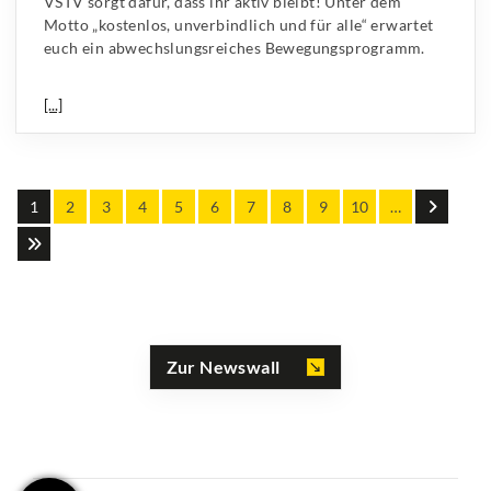
VSTV sorgt dafür, dass ihr aktiv bleibt! Unter dem
Motto „kostenlos, unverbindlich und für alle“ erwartet
euch ein abwechslungsreiches Bewegungsprogramm.
[...]
1
2
3
4
5
6
7
8
9
10
…
Zur Newswall