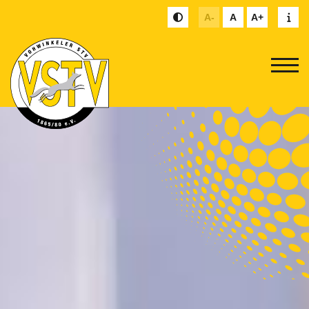
A-
A
A+