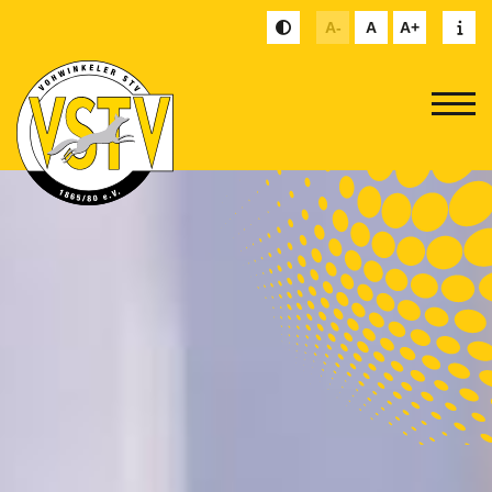
A-
A
A+