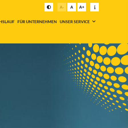
A-
A
A+
HSLAUF
FÜR UNTERNEHMEN
UNSER SERVICE