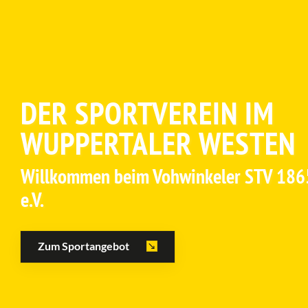
FIT DURCH AUSDAUER &
KRAFT
Trainiere in unserem vereinseigenen
Kraftraum.
Zum Kraftraum