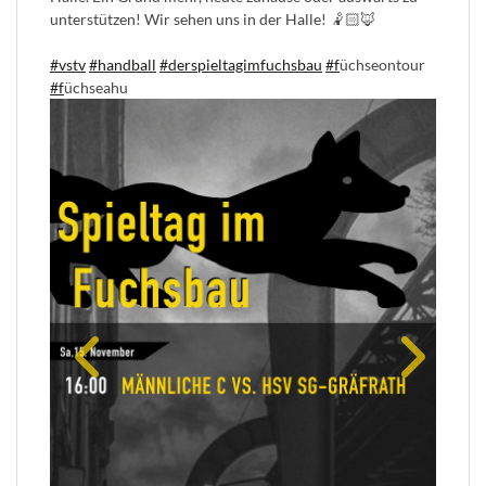
unterstützen! Wir sehen uns in der Halle! 🤾🏻🦊
#vstv
#handball
#derspieltagimfuchsbau
#f
üchseontour
#f
üchseahu