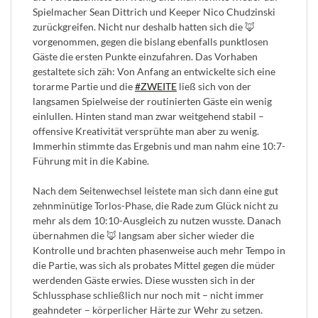
Spielmacher Sean Dittrich und Keeper Nico Chudzinski
zurückgreifen. Nicht nur deshalb hatten sich die 🦊
vorgenommen, gegen die bislang ebenfalls punktlosen
Gäste die ersten Punkte einzufahren. Das Vorhaben
gestaltete sich zäh: Von Anfang an entwickelte sich eine
torarme Partie und die
#ZWEITE
ließ sich von der
langsamen Spielweise der routinierten Gäste ein wenig
einlullen. Hinten stand man zwar weitgehend stabil –
offensive Kreativität versprühte man aber zu wenig.
Immerhin stimmte das Ergebnis und man nahm eine 10:7-
Führung mit in die Kabine.
Nach dem Seitenwechsel leistete man sich dann eine gut
zehnminütige Torlos-Phase, die Rade zum Glück nicht zu
mehr als dem 10:10-Ausgleich zu nutzen wusste. Danach
übernahmen die 🦊 langsam aber sicher wieder die
Kontrolle und brachten phasenweise auch mehr Tempo in
die Partie, was sich als probates Mittel gegen die müder
werdenden Gäste erwies. Diese wussten sich in der
Schlussphase schließlich nur noch mit – nicht immer
geahndeter – körperlicher Härte zur Wehr zu setzen.