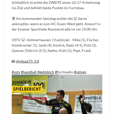
Schließlich brachte die ZWEITE einen 22:17-Arbeitssieg
ins Ziel und behielt beide Punkte im Fuchsbau.
📆 Am kommenden Samstag wollen die 🦊 daran
anknüpfen, wenn es zum HC Essen-West geht. Anwurf in
der Essener Sporthalle Raumerstraße ist um 19.00 Uhr.
VSTV 🦊: Vollmerhausen, Chudzinski - Mika (5), Fischer,
Hombrecher (1), Janik (4), Koslick, Radü (4/1), Pütz (2),
Queren, Dittrich (5/1), Natho, Kühl (1), Pepl, Frank
📸
@nibazi73_2.0
#vstv
#handball
#gehtdoch
#f
üchseahu
#vstvgo