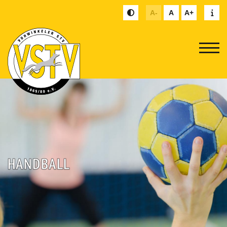
A-
A
A+
HANDBALL