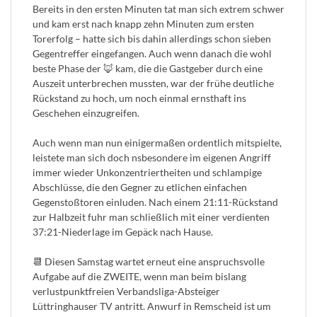
Bereits in den ersten Minuten tat man sich extrem schwer
und kam erst nach knapp zehn Minuten zum ersten
Torerfolg – hatte sich bis dahin allerdings schon sieben
Gegentreffer eingefangen. Auch wenn danach die wohl
beste Phase der 🦊 kam, die die Gastgeber durch eine
Auszeit unterbrechen mussten, war der frühe deutliche
Rückstand zu hoch, um noch einmal ernsthaft ins
Geschehen einzugreifen.
Auch wenn man nun einigermaßen ordentlich mitspielte,
leistete man sich doch nsbesondere im eigenen Angriff
immer wieder Unkonzentriertheiten und schlampige
Abschlüsse, die den Gegner zu etlichen einfachen
Gegenstoßtoren einluden. Nach einem 21:11-Rückstand
zur Halbzeit fuhr man schließlich mit einer verdienten
37:21-Niederlage im Gepäck nach Hause.
📆 Diesen Samstag wartet erneut eine anspruchsvolle
Aufgabe auf die ZWEITE, wenn man beim bislang
verlustpunktfreien Verbandsliga-Absteiger
Lüttringhauser TV antritt. Anwurf in Remscheid ist um