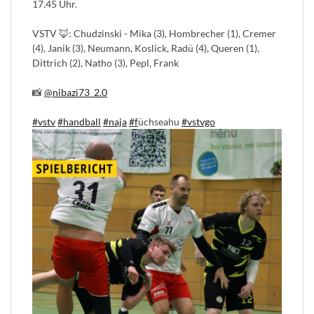
17.45 Uhr.
VSTV 🦊: Chudzinski - Mika (3), Hombrecher (1), Cremer
(4), Janik (3), Neumann, Koslick, Radü (4), Queren (1),
Dittrich (2), Natho (3), Pepl, Frank
📸
@nibazi73_2.0
#vstv
#handball
#naja
#f
üchseahu
#vstvgo