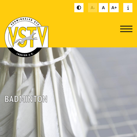
A-
A
A+
BADMINTON