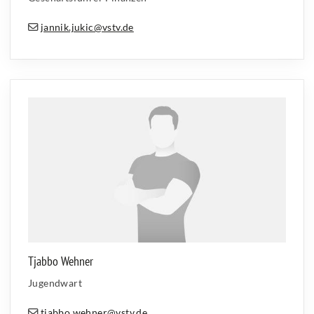
jannik.jukic@vstv.de
Tjabbo Wehner
Jugendwart
tjabbo.wehner@vstv.de