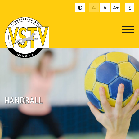
A-
A
A+
HANDBALL