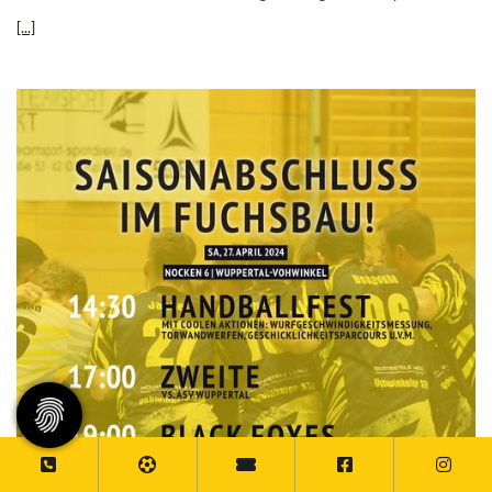
[...]