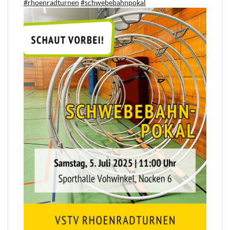
#rhoenradturnen
#schwebebahnpokal