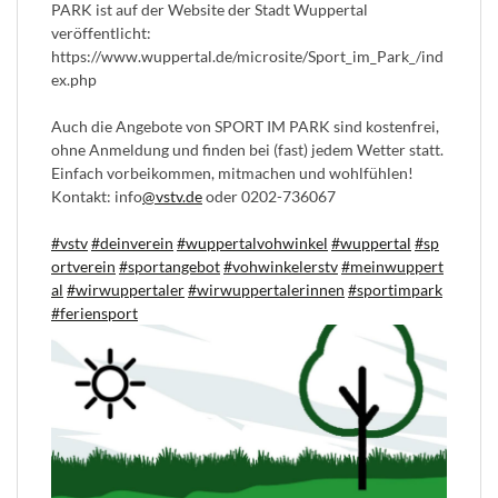
PARK ist auf der Website der Stadt Wuppertal
veröffentlicht:
https://www.wuppertal.de/microsite/Sport_im_Park_/ind
ex.php
Auch die Angebote von SPORT IM PARK sind kostenfrei,
ohne Anmeldung und finden bei (fast) jedem Wetter statt.
Einfach vorbeikommen, mitmachen und wohlfühlen!
Kontakt: info
@vstv.de
oder 0202-736067
#vstv
#deinverein
#wuppertalvohwinkel
#wuppertal
#sp
ortverein
#sportangebot
#vohwinkelerstv
#meinwuppert
al
#wirwuppertaler
#wirwuppertalerinnen
#sportimpark
#feriensport