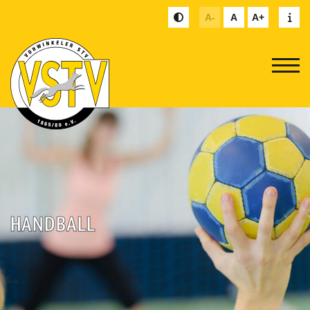
A-
A
A+
HANDBALL