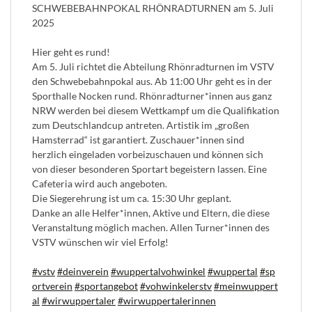
SCHWEBEBAHNPOKAL RHÖNRADTURNEN am 5. Juli
2025
Hier geht es rund!
Am 5. Juli richtet die Abteilung Rhönradturnen im VSTV
den Schwebebahnpokal aus. Ab 11:00 Uhr geht es in der
Sporthalle Nocken rund. Rhönradturner*innen aus ganz
NRW werden bei diesem Wettkampf um die Qualifikation
zum Deutschlandcup antreten. Artistik im „großen
Hamsterrad“ ist garantiert. Zuschauer*innen sind
herzlich eingeladen vorbeizuschauen und können sich
von dieser besonderen Sportart begeistern lassen. Eine
Cafeteria wird auch angeboten.
Die Siegerehrung ist um ca. 15:30 Uhr geplant.
Danke an alle Helfer*innen, Aktive und Eltern, die diese
Veranstaltung möglich machen. Allen Turner*innen des
VSTV wünschen wir viel Erfolg!
#vstv
#deinverein
#wuppertalvohwinkel
#wuppertal
#sp
ortverein
#sportangebot
#vohwinkelerstv
#meinwuppert
al
#wirwuppertaler
#wirwuppertalerinnen