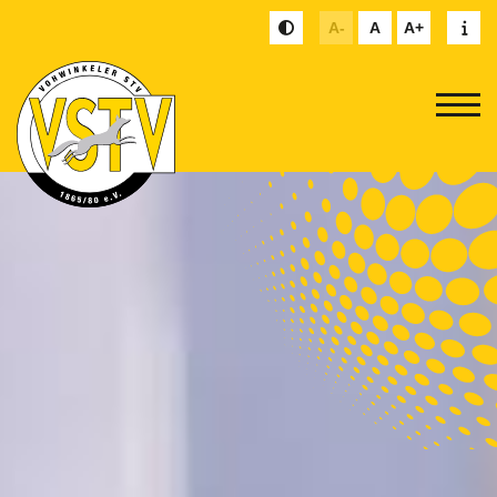
A-
A
A+