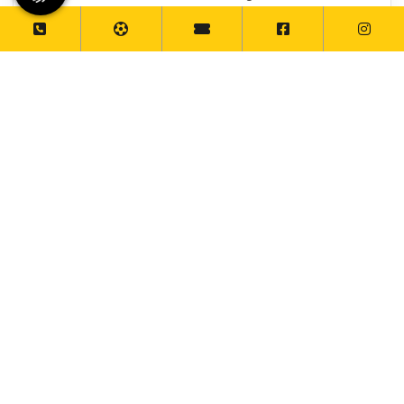
mein dreiwöchiges Praktikum beim VSTV. Ich hatte mir
erhofft, viel über den Beruf als Sport- und
Fitnesskauffrau zu erfahren und dabei einen hohen
sportlichen Anteil erwartet. Ich war schon sehr
überrascht wie viel Büroarbeit mit dem Beruf
[...]
…
11
12
13
14
15
16
17
18
19
20
…
Zur Newswall