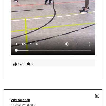
678
8
vstv.handball
18.04.2024
·
09:08