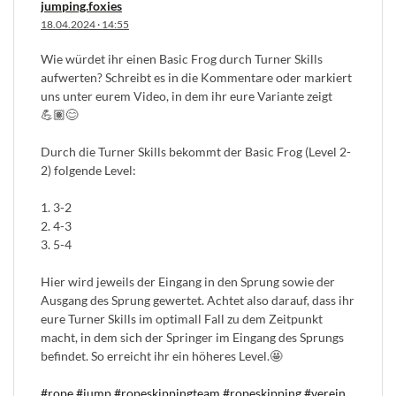
jumping.foxies
18.04.2024
·
14:55
Wie würdet ihr einen Basic Frog durch Turner Skills
aufwerten? Schreibt es in die Kommentare oder markiert
uns unter eurem Video, in dem ihr eure Variante zeigt
💪🏽😊
Durch die Turner Skills bekommt der Basic Frog (Level 2-
2) folgende Level:
1. 3-2
2. 4-3
3. 5-4
Hier wird jeweils der Eingang in den Sprung sowie der
Ausgang des Sprung gewertet. Achtet also darauf, dass ihr
eure Turner Skills im optimall Fall zu dem Zeitpunkt
macht, in dem sich der Springer im Eingang des Sprungs
befindet. So erreicht ihr ein höheres Level.🤩
#rope
#jump
#ropeskippingteam
#ropeskipping
#verein