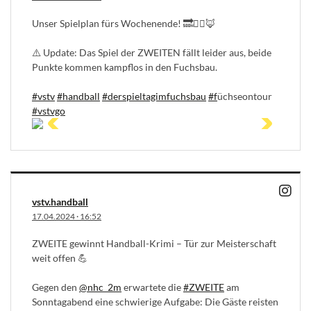
Unser Spielplan fürs Wochenende! 🔜☝🏻🦊
⚠️ Update: Das Spiel der ZWEITEN fällt leider aus, beide
Punkte kommen kampflos in den Fuchsbau.
#vstv
#handball
#derspieltagimfuchsbau
#f
üchseontour
#vstvgo
vstv.handball
17.04.2024
·
16:52
ZWEITE gewinnt Handball-Krimi – Tür zur Meisterschaft
weit offen 💪
Gegen den
@nhc_2m
erwartete die
#ZWEITE
am
Sonntagabend eine schwierige Aufgabe: Die Gäste reisten