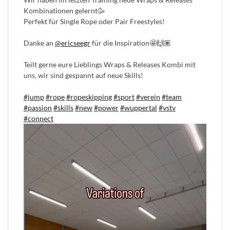
Kombinationen gelernt🥳
Perfekt für Single Rope oder Pair Freestyles!
Danke an
@ericseegr
für die Inspiration🤩🙌🏽
Teilt gerne eure Lieblings Wraps & Releases Kombi mit
uns, wir sind gespannt auf neue Skills!
#jump
#rope
#ropeskipping
#sport
#verein
#team
#passion
#skills
#new
#power
#wuppertal
#vstv
#connect