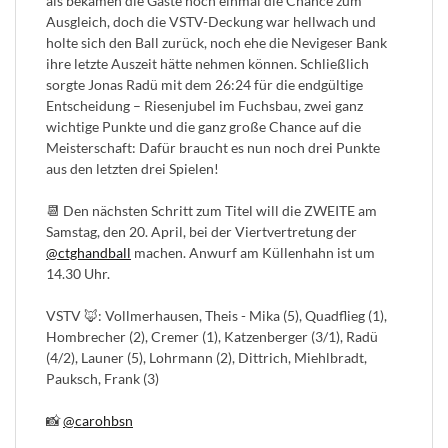
als bekämen die Gäste noch einmal die Chance zum
Ausgleich, doch die VSTV-Deckung war hellwach und
holte sich den Ball zurück, noch ehe die Nevigeser Bank
ihre letzte Auszeit hätte nehmen können. Schließlich
sorgte Jonas Radü mit dem 26:24 für die endgültige
Entscheidung – Riesenjubel im Fuchsbau, zwei ganz
wichtige Punkte und die ganz große Chance auf die
Meisterschaft: Dafür braucht es nun noch drei Punkte
aus den letzten drei Spielen!
📆 Den nächsten Schritt zum Titel will die ZWEITE am
Samstag, den 20. April, bei der Viertvertretung der
@ctghandball
machen. Anwurf am Küllenhahn ist um
14.30 Uhr.
VSTV 🦊: Vollmerhausen, Theis - Mika (5), Quadflieg (1),
Hombrecher (2), Cremer (1), Katzenberger (3/1), Radü
(4/2), Launer (5), Lohrmann (2), Dittrich, Miehlbradt,
Pauksch, Frank (3)
📸
@carohbsn