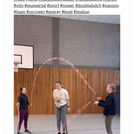
#vstv
#wuppertal
#sport
#power
#doubledutch
#passion
#team
#springen
#energy
#level
#levelup