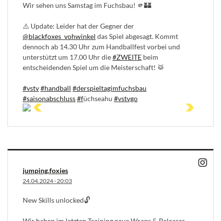
Wir sehen uns Samstag im Fuchsbau! 🫵🏰
⚠️ Update: Leider hat der Gegner der
@blackfoxes_vohwinkel
das Spiel abgesagt. Kommt
dennoch ab 14.30 Uhr zum Handballfest vorbei und
unterstützt um 17.00 Uhr die
#ZWEITE
beim
entscheidenden Spiel um die Meisterschaft! 🥁
#vstv
#handball
#derspieltagimfuchsbau
#saisonabschluss
#f
üchseahu
#vstvgo
jumping.foxies
24.04.2024
·
20:03
New Skills unlocked🔓
Wir haben im letzten Training neue Wraps & Releases