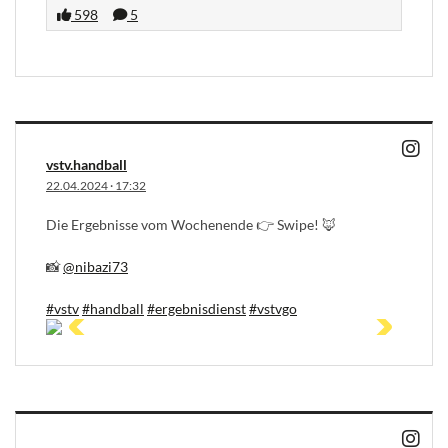
598
5
vstv.handball
22.04.2024
·
17:32
Die Ergebnisse vom Wochenende 👉 Swipe! 🦊
📸
@nibazi73
#vstv
#handball
#ergebnisdienst
#vstvgo