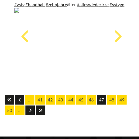
#vstv
#handball
#zehnjahre
älter
#alleswiederirre
#vstvgo
…
41
42
43
44
45
46
47
48
49
50
…