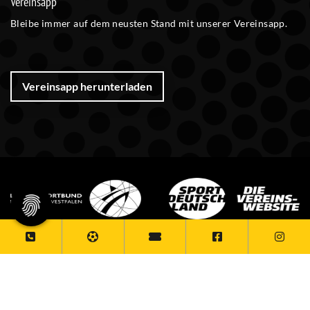
Vereinsapp
Bleibe immer auf dem neusten Stand mit unserer Vereinsapp.
Vereinsapp herunterladen
© 2026 - Vohwinkeler STV 1865/80 e.V.
Diese Website ist gefördert durch das Projekt „
Sportdeutschland –
Die Vereinswebsite
”, einem gemeinsamen Angebot des DOSB und
NETZCOCKTAIL.