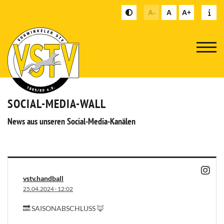
A-
A
A+
SOCIAL-MEDIA-WALL
News aus unseren Social-Media-Kanälen
vstv.handball
25.04.2024
·
12:02
🔜 SAISONABSCHLUSS 🦊