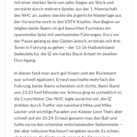
mit einer starken Serie von zehn Siegen am Stück und
verstärkt durch mehrere Spieler aus der 1. Mannschaft
des NHC an, zudem steckte die ärgerliche Niederlage aus
der Vorwoche noch in den VSTV-Köpfen. Von Beginn an
zeigten beide Teams im gut besuchten Fuchsbau ein
spannendes Spiel mit wechselnden Führungen. Kurz vor
der Pause gelang es den Gästen jedoch, erstmals mit drei
Toren in Führung zu gehen – der 13:16-Halbzeitstand
bedeutete für die 🦊 ein hartes Stück Arbeit im zweiten
Durchgang.
In diesen fand man auch gut hinein und der Rückstand
war schnell egalisiert. Erneut wechselte mehrfach die
Führung, beide Teams schenkten sich nichts. Beim Stand
von 23:23 fünf Minuten vor Schluss ging es schließlich in
die Crunchtime: Der NHC legte zunächst vor, die 🦊
drehten durch Treffer von Leonhard Mika und Mike
Launer und wichtige Paraden von Keeper Leon Theis aber
schnell auf ein 25:24. Erneut gewann man den Ball und
hatte vorne den scheinbar entscheidenden Siebenmeter –
der aber inklusive Nachwurf vergeben wurde. Es schien,