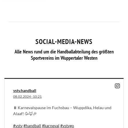
SOCIAL-MEDIA-NEWS
Alle News rund um die Handballabteilung des größten
Sportvereins im Wuppertaler Westen
vstv.handball
08.02.2024
·
10:21
⏸️ Karnevalspause im Fuchsbau – Wuppdika, Helau und
Alaaf! 🥳🦊🎉
#vstv
#handball
#karneval
#vstvgo