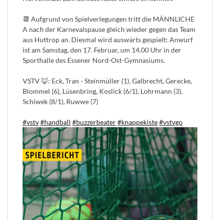
📆 Aufgrund von Spielverlegungen tritt die MÄNNLICHE
A nach der Karnevalspause gleich wieder gegen das Team
aus Huttrop an. Diesmal wird auswärts gespielt: Anwurf
ist am Samstag, den 17. Februar, um 14.00 Uhr in der
Sporthalle des Essener Nord-Ost-Gymnasiums.
VSTV 🦊: Eck, Tran - Steinmüller (1), Galbrecht, Gerecke,
Blommel (6), Lüsenbring, Koslick (6/1), Lohrmann (3),
Schiwek (8/1), Ruwwe (7)
#vstv
#handball
#buzzerbeater
#knappekiste
#vstvgo