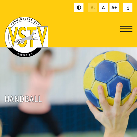
A-
A
A+
HANDBALL