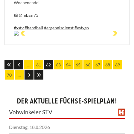
Wochenende!
📸
@nibazi73
#vstv
#handball
#ergebnisdienst
#vstvgo
…
61
62
63
64
65
66
67
68
69
70
…
DER AKTUELLE FÜCHSE-SPIELPLAN!
Vohwinkeler STV
Dienstag, 18.8.2026