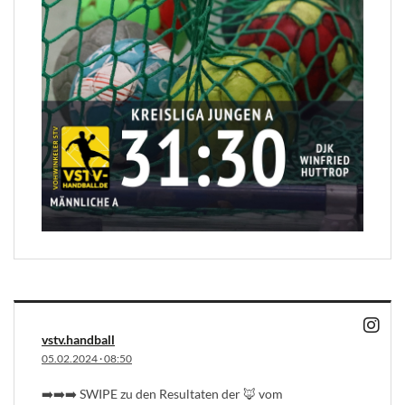
vstv.handball
05.02.2024
·
08:50
➡️➡️➡️ SWIPE zu den Resultaten der 🦊 vom