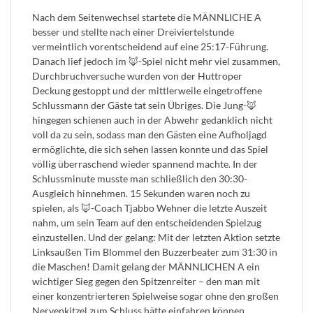
Nach dem Seitenwechsel startete die MÄNNLICHE A
besser und stellte nach einer Dreiviertelstunde
vermeintlich vorentscheidend auf eine 25:17-Führung.
Danach lief jedoch im 🦊-Spiel nicht mehr viel zusammen,
Durchbruchversuche wurden von der Huttroper
Deckung gestoppt und der mittlerweile eingetroffene
Schlussmann der Gäste tat sein Übriges. Die Jung-🦊
hingegen schienen auch in der Abwehr gedanklich nicht
voll da zu sein, sodass man den Gästen eine Aufholjagd
ermöglichte, die sich sehen lassen konnte und das Spiel
völlig überraschend wieder spannend machte. In der
Schlussminute musste man schließlich den 30:30-
Ausgleich hinnehmen. 15 Sekunden waren noch zu
spielen, als 🦊-Coach Tjabbo Wehner die letzte Auszeit
nahm, um sein Team auf den entscheidenden Spielzug
einzustellen. Und der gelang: Mit der letzten Aktion setzte
Linksaußen Tim Blommel den Buzzerbeater zum 31:30 in
die Maschen! Damit gelang der MÄNNLICHEN A ein
wichtiger Sieg gegen den Spitzenreiter – den man mit
einer konzentrierteren Spielweise sogar ohne den großen
Nervenkitzel zum Schluss hätte einfahren können.