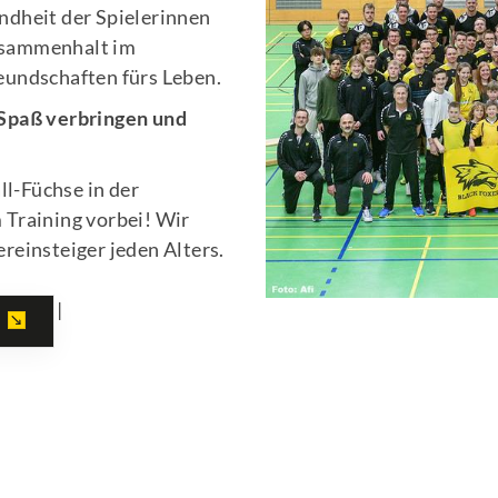
ndheit der Spielerinnen
usammenhalt im
eundschaften fürs Leben.
 Spaß verbringen und
l-Füchse in der
 Training vorbei! Wir
reinsteiger jeden Alters.
|