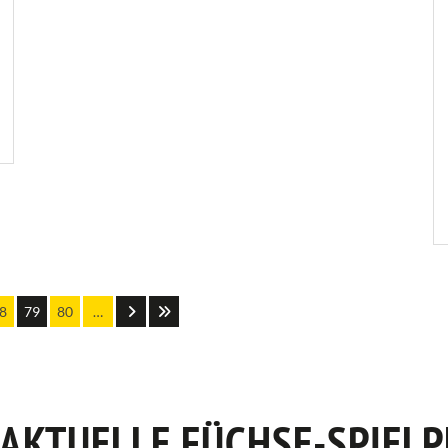
8
79
80
…
 AKTUELLE FÜCHSE-SPIELP