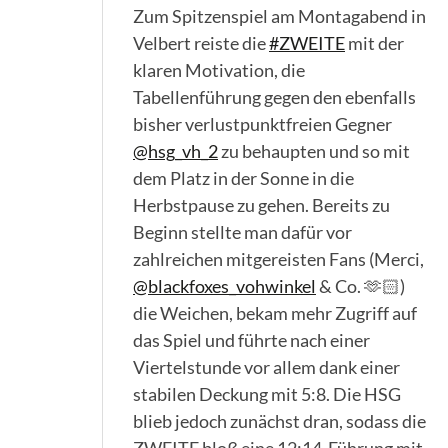
Zum Spitzenspiel am Montagabend in
Velbert reiste die
#ZWEITE
mit der
klaren Motivation, die
Tabellenführung gegen den ebenfalls
bisher verlustpunktfreien Gegner
@hsg_vh_2
zu behaupten und so mit
dem Platz in der Sonne in die
Herbstpause zu gehen. Bereits zu
Beginn stellte man dafür vor
zahlreichen mitgereisten Fans (Merci,
@blackfoxes_vohwinkel
& Co. 🫶🏻)
die Weichen, bekam mehr Zugriff auf
das Spiel und führte nach einer
Viertelstunde vor allem dank einer
stabilen Deckung mit 5:8. Die HSG
blieb jedoch zunächst dran, sodass die
ZWEITE bloß eine 12:14-Führung mit