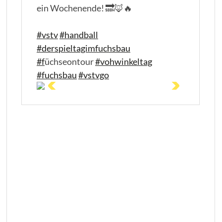
ein Wochenende! 🔜🦊🔥
#vstv
#handball
#derspieltagimfuchsbau
#f
üchseontour
#vohwinkeltag
#fuchsbau
#vstvgo