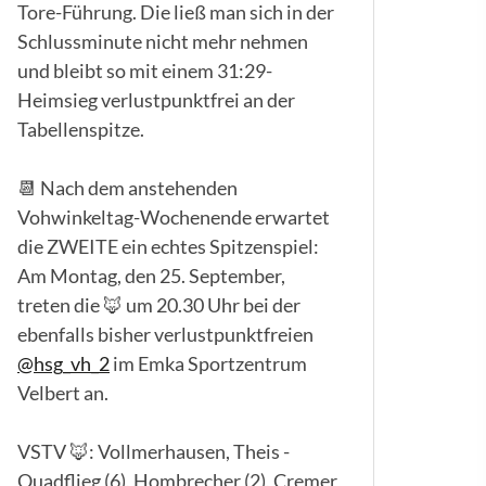
Tore-Führung. Die ließ man sich in der
Schlussminute nicht mehr nehmen
und bleibt so mit einem 31:29-
Heimsieg verlustpunktfrei an der
Tabellenspitze.
📆 Nach dem anstehenden
Vohwinkeltag-Wochenende erwartet
die ZWEITE ein echtes Spitzenspiel:
Am Montag, den 25. September,
treten die 🦊 um 20.30 Uhr bei der
ebenfalls bisher verlustpunktfreien
@hsg_vh_2
im Emka Sportzentrum
Velbert an.
VSTV 🦊: Vollmerhausen, Theis -
Quadflieg (6), Hombrecher (2), Cremer