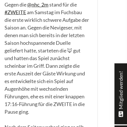
Gegen die
@nhc_2m
stand für die
#ZWEITE
am Samstag im Fuchsbau
die erste wirklich schwere Aufgabe der
Saison an. Gegen die Nevigeser, mit
denen man sich bereits in der letzten
Saison hochspannende Duelle
geliefert hatte, starteten die 🦊 gut
und hatten das Spiel zunächst
scheinbar im Griff. Dann zeigte die
erste Auszeit der Gäste Wirkung und
Mitglied werden!
es entwickelte sich ein Spiel auf
Augenhöhe mit wechselnden
Führungen, ehe es mit einer knappen
17:16-Führung für die ZWEITE in die
Pause ging.
Nach dem Seitenwechsel ging es zäh