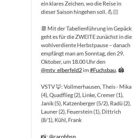
ein klares Zeichen, wo die Reise in
dieser Saison hingehen soll. 💪🏻
📆 Mit der Tabellenführung im Gepäck
geht es für die ZWEITE zunächst in die
wohlverdiente Herbstpause – danach
empfängt man am Sonntag, den 29.
Oktober, um 18.00 Uhr den
@mtv_elberfeld2
im
#Fuchsbau
. 🏟️
VSTV 🦊: Vollmerhausen, Theis - Mika
(4), Quadflieg (2), Linke, Cremer (1),
Janik (5), Katzenberger (5/2), Radü (2),
Launer (2), Feuerstein (1), Dittrich
(8/1), Kühl, Frank
📸:
@carohbsn