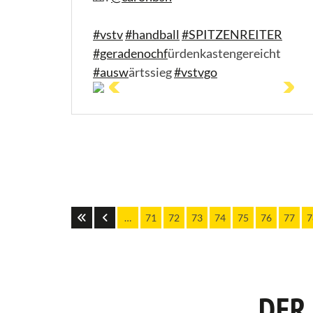
#vstv
#handball
#SPITZENREITER
#geradenochf
ürdenkastengereicht
#ausw
ärtssieg
#vstvgo
…
71
72
73
74
75
76
77
7
DER