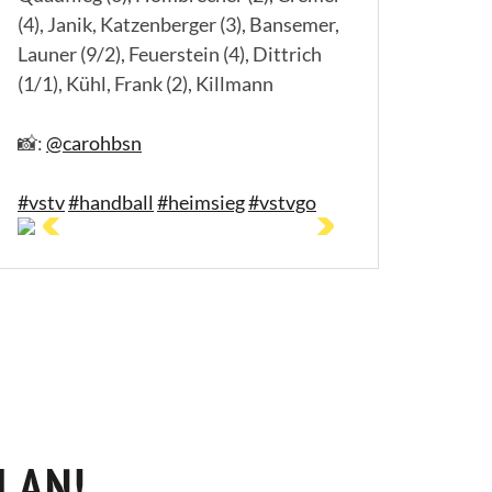
(4), Janik, Katzenberger (3), Bansemer,
Launer (9/2), Feuerstein (4), Dittrich
(1/1), Kühl, Frank (2), Killmann
📸:
@carohbsn
#vstv
#handball
#heimsieg
#vstvgo
LAN!