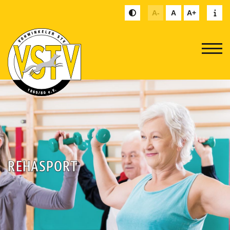
A-
A
A+
REHASPORT