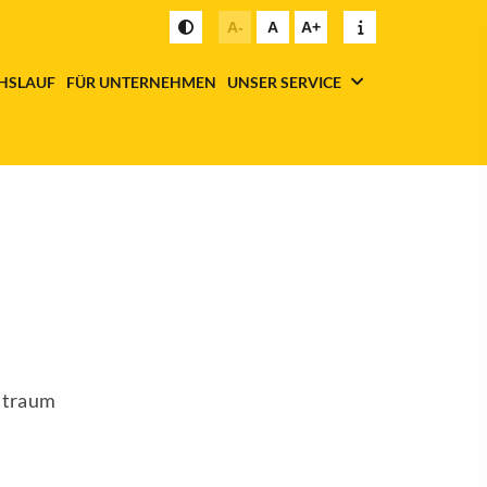
A-
A
A+
HSLAUF
FÜR UNTERNEHMEN
UNSER SERVICE
eitraum